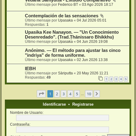
Vedana Samyutta - Estudio Comparativo
Último mensaje por
Federico BT
«
03 Ago 2026 18:17
Contemplación de las sensaciones
Último mensaje por
Upasaka
«
04 Jul 2026 05:01
Respuestas:
1
Upasika Kee Nanayon. — "Un Conocimiento
Desenredado". (Trad.Ṭhānissaro Bhikkhu)
Último mensaje por
Upasaka
«
04 Jun 2026 19:08
Anónimo. — El método para ajustar las cinco
"indriya" de forma uniforme.
Último mensaje por
Upasaka
«
02 Jun 2026 13:38
IEBH
Último mensaje por
Sāriputta
«
20 May 2026 11:21
Respuestas:
49
1
2
3
4
5
Página
1
de
10
1
2
3
4
5
10
Siguiente
…
Identificarse
•
Registrarse
Nombre de Usuario:
Contraseña: