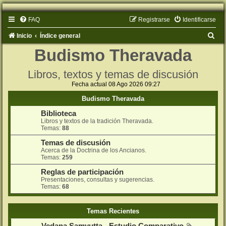
FAQ
Registrarse
Identificarse
B
Inicio
Índice general
u
Budismo Theravada
s
Libros, textos y temas de discusión
c
Fecha actual 08 Ago 2026 09:27
a
Budismo Theravada
r
Biblioteca
Libros y textos de la tradición Theravada.
Temas:
88
Temas de discusión
Acerca de la Doctrina de los Ancianos.
Temas:
259
Reglas de participación
Presentaciones, consultas y sugerencias.
Temas:
68
Temas Recientes