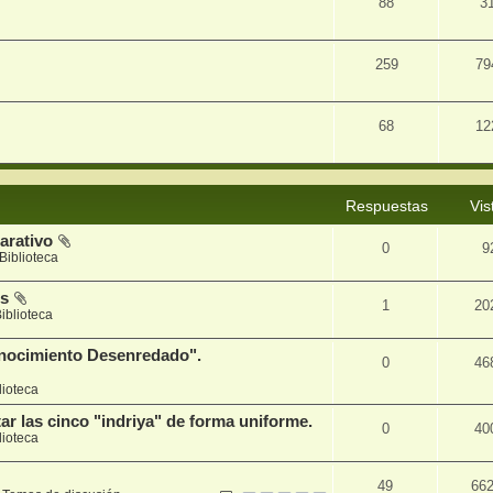
88
3
259
79
68
12
Respuestas
Vis
arativo
0
9
Biblioteca
es
1
20
iblioteca
nocimiento Desenredado".
0
46
lioteca
r las cinco "indriya" de forma uniforme.
0
40
lioteca
49
66