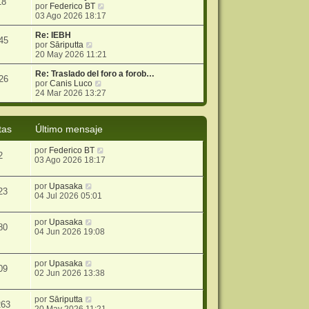
18
V
por
Federico BT
e
03 Ago 2026 18:17
r
ú
Re: IEBH
45
V
l
por
Sāriputta
e
t
20 May 2026 11:21
r
i
ú
m
Re: Traslado del foro a forob…
26
l
V
o
por
Canis Luco
t
e
m
24 Mar 2026 13:27
i
r
e
m
ú
n
o
l
s
tas
Último mensaje
m
t
a
e
i
j
por
Federico BT
n
m
e
2
03 Ago 2026 18:17
s
o
a
m
j
e
por
Upasaka
e
n
23
04 Jul 2026 05:01
s
a
j
por
Upasaka
80
e
04 Jun 2026 19:08
por
Upasaka
09
02 Jun 2026 13:38
por
Sāriputta
263