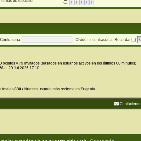
n
Temas de discusión
1
2
3
4
5
Contraseña:
Olvidé mi contraseña
|
Recordar
0 ocultos y 79 invitados (basados en usuarios activos en los últimos 60 minutos)
28
el 29 Jul 2026 17:10
s totales
830
• Nuestro usuario más reciente es
Eugenia
Contácteno