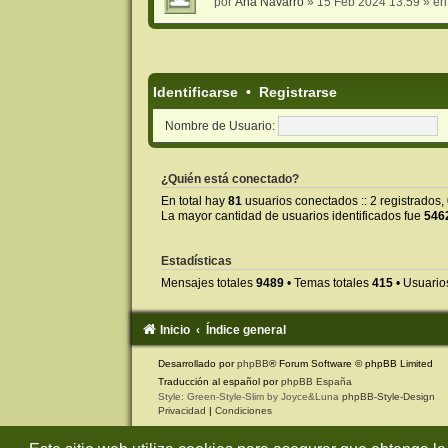
por
Ana Navarro
» 15 Feb 2024 13:59 » e
Identificarse
•
Registrarse
Nombre de Usuario:
¿Quién está conectado?
En total hay
81
usuarios conectados :: 2 registrados, 
La mayor cantidad de usuarios identificados fue
546
Estadísticas
Mensajes totales
9489
• Temas totales
415
• Usuario
Inicio
Índice general
Desarrollado por
phpBB
® Forum Software © phpBB Limited
Traducción al español por
phpBB España
Style: Green-Style-Slim by Joyce&Luna
phpBB-Style-Design
Privacidad
|
Condiciones