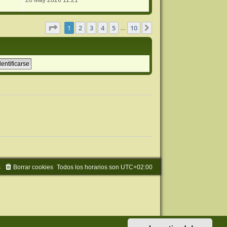
20 May 2026 11:21
Página
1
de
10
1
2
3
4
5
10
Siguiente
…
s
Borrar cookies
Todos los horarios son
UTC+02:00