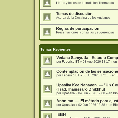
Libros y textos de la tradición Theravada.
Temas de discusión
Acerca de la Doctrina de los Ancianos.
Reglas de participación
Presentaciones, consultas y sugerencias.
Temas Recientes
Vedana Samyutta - Estudio Comp
por
Federico BT
» 03 Ago 2026 18:17 » en
Contemplación de las sensacion
por
Federico BT
» 03 Jul 2026 17:16 » en
B
Upasika Kee Nanayon. — "Un Co
(Trad.Ṭhānissaro Bhikkhu)
por
Upasaka
» 04 Jun 2026 19:08 » en
Bib
Anónimo. — El método para ajusta
por
Upasaka
» 02 Jun 2026 13:38 » en
Bib
IEBH